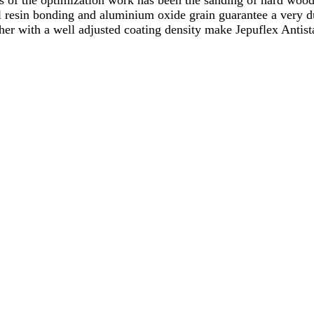
us of the optimization work has been the sanding of hard wood 
l resin bonding and aluminium oxide grain guarantee a very du
ether with a well adjusted coating density make Jepuflex Antis