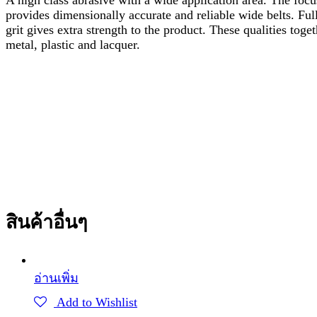
A high class abrasive with a wide application area. The foc
provides dimensionally accurate and reliable wide belts. Ful
grit gives extra strength to the product. These qualities tog
metal, plastic and lacquer.
สินค้าอื่นๆ
อ่านเพิ่ม
Add to Wishlist